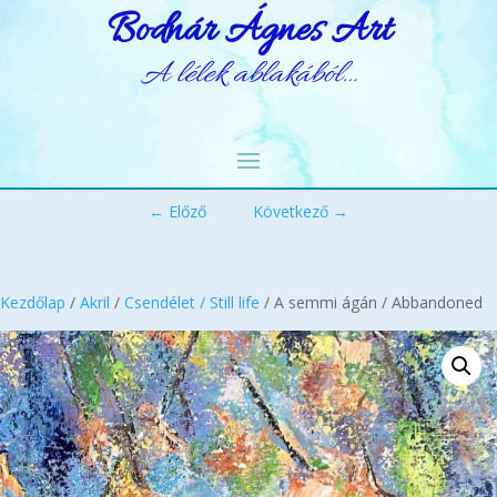
Bodnár Ágnes Art
A lélek ablakából…
← Előző
Következő →
Kezdőlap
/
Akril
/
Csendélet / Still life
/ A semmi ágán / Abbandoned