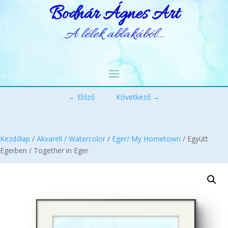
Bodnár Ágnes Art
A lélek ablakából…
← Előző
Következő →
Kezdőlap
/
Akvarell / Watercolor
/
Eger/ My Hometown
/ Együtt
Egerben / Together in Eger