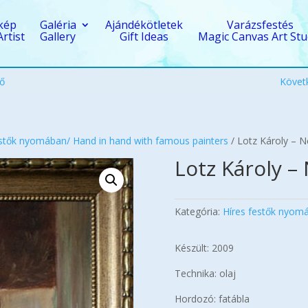
kép
Galéria
Ajándékötletek
Varázsfestés
Artist
Gallery
Gift Ideas
Magic Canvas Art Stu
ő
Követ
estők nyomában/ Hand in hand with famous painters
/ Lotz Károly – N
Lotz Károly – 
Kategória:
Híres festők nyomá
Készült: 2009
Technika: olaj
Hordozó: fatábla