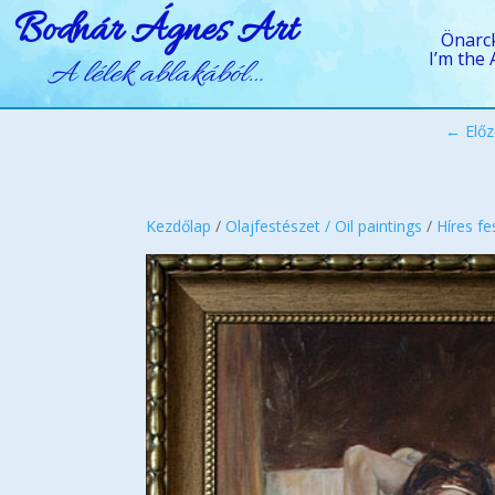
Bodnár Ágnes Art
Önarc
I’m the 
A lélek ablakából…
← Előz
Kezdőlap
/
Olajfestészet / Oil paintings
/
Híres f