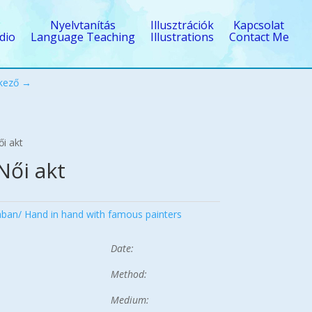
Nyelvtanítás
Illusztrációk
Kapcsolat
dio
Language Teaching
Illustrations
Contact Me
kező →
ői akt
Női akt
ban/ Hand in hand with famous painters
Date:
Method:
Medium: