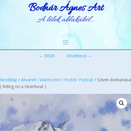
Bodnár Ágnes Art
A lélek ablakából…
← Előző
Következő →
Kezdőlap
/
Akvarell / Watercolor
/
Portré/ Portrait
/ Szívek dobbanása
( Riding on a Heartbeat )