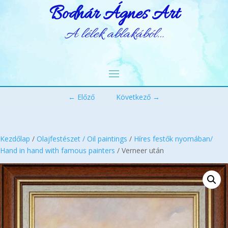
Bodnár Ágnes Art
A lélek ablakából…
← Előző
Következő →
Kezdőlap
/
Olajfestészet / Oil paintings
/
Híres festők nyomában/
Hand in hand with famous painters
/ Verneer után