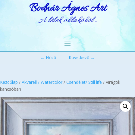
Bodnár Ágnes Art
A lélek ablakából…
← Előző
Következő →
Kezdőlap
/
Akvarell / Watercolor
/
Csendélet/ Still life
/ Virágok
kancsóban